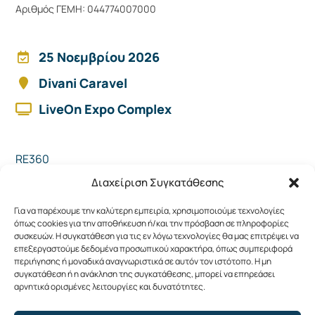
Αριθμός ΓΕΜΗ: 044774007000
25 Νοεμβρίου 2026
Divani Caravel
LiveOn Expo Complex
RE360
Συμμετοχή
Διαχείριση Συγκατάθεσης
LiveOn
Για να παρέχουμε την καλύτερη εμπειρία, χρησιμοποιούμε τεχνολογίες
Επικοινωνία
όπως cookies για την αποθήκευση ή/και την πρόσβαση σε πληροφορίες
συσκευών. Η συγκατάθεση για τις εν λόγω τεχνολογίες θα μας επιτρέψει να
επεξεργαστούμε δεδομένα προσωπικού χαρακτήρα, όπως συμπεριφορά
περιήγησης ή μοναδικά αναγνωριστικά σε αυτόν τον ιστότοπο. Η μη
Πολιτική Προστασίας Προσωπικών Δεδομένων
συγκατάθεση ή η ανάκληση της συγκατάθεσης, μπορεί να επηρεάσει
αρνητικά ορισμένες λειτουργίες και δυνατότητες.
Πολιτική Cookies (ΕΕ)