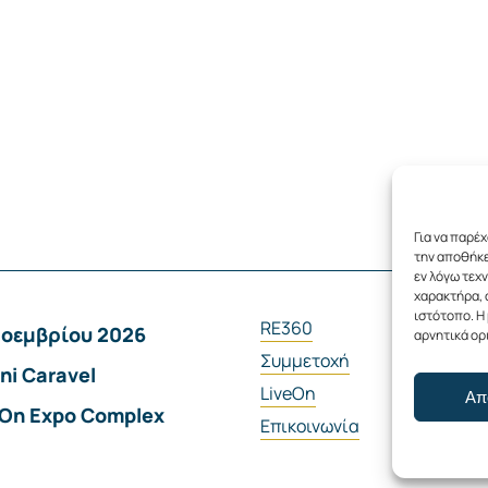
Για να παρέ
την αποθήκε
εν λόγω τεχ
χαρακτήρα, 
ιστότοπο. Η
RE360
Νοεμβρίου 2026
αρνητικά ορ
Συμμετοχή
ni Caravel
LiveOn
Απ
eOn Expo Complex
Επικοινωνία