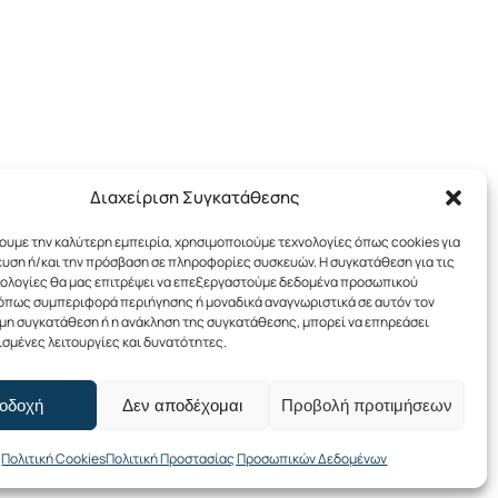
Διαχείριση Συγκατάθεσης
χουμε την καλύτερη εμπειρία, χρησιμοποιούμε τεχνολογίες όπως cookies για
υση ή/και την πρόσβαση σε πληροφορίες συσκευών. Η συγκατάθεση για τις
νολογίες θα μας επιτρέψει να επεξεργαστούμε δεδομένα προσωπικού
όπως συμπεριφορά περιήγησης ή μοναδικά αναγνωριστικά σε αυτόν τον
 μη συγκατάθεση ή η ανάκληση της συγκατάθεσης, μπορεί να επηρεάσει
Πολιτική Προστασίας
ισμένες λειτουργίες και δυνατότητες.
Προσωπικών
Δεδομένων
οδοχή
Δεν αποδέχομαι
Προβολή προτιμήσεων
Πολιτική Cookies (ΕΕ)
Facebook
LinkedIn
YouTube
Πολιτική Cookies
Πολιτική Προστασίας Προσωπικών Δεδομένων